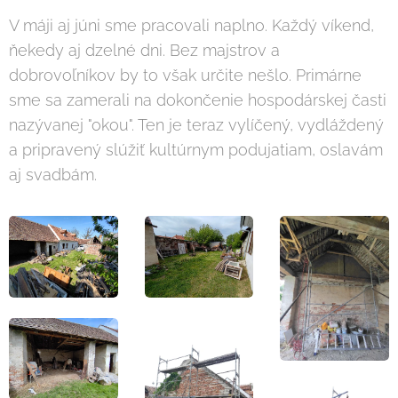
V máji aj júni sme pracovali naplno. Každý víkend,
ňekedy aj dzelné dni. Bez majstrov a
dobrovoľníkov by to však určite nešlo. Primárne
sme sa zamerali na dokončenie hospodárskej časti
nazývanej "okou". Ten je teraz vylíčený, vydláždený
a pripravený slúžiť kultúrnym podujatiam, oslavám
aj svadbám.