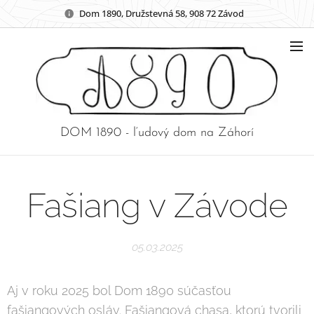
Dom 1890, Družstevná 58, 908 72 Závod
DOM 1890 - ľudový dom na Záhorí
Fašiang v Závode
05.03.2025
Aj v roku 2025 bol Dom 1890 súčasťou
fašiangových osláv. Fašiangová chasa, ktorú tvorili