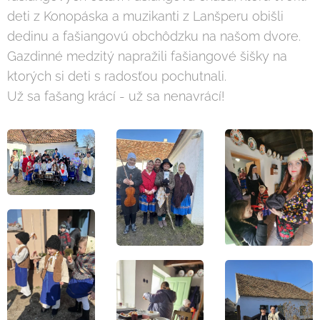
deti z Konopáska a muzikanti z Lanšperu obišli
dedinu a fašiangovú obchôdzku na našom dvore.
Gazdinné medzitý napražili fašiangové šišky na
ktorých si deti s radosťou pochutnali.
Už sa fašang krácí - už sa nenavrácí!