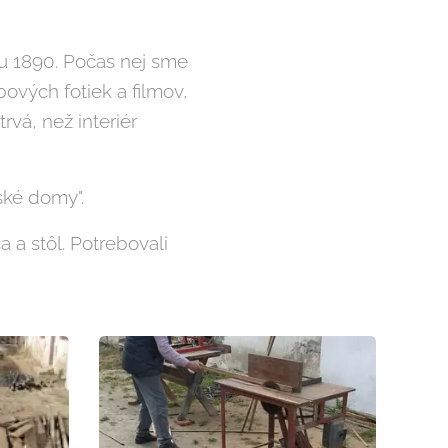
mu 1890. Počas nej sme
ových fotiek a filmov,
rvá, než interiér
rské domy".
 a stôl. Potrebovali