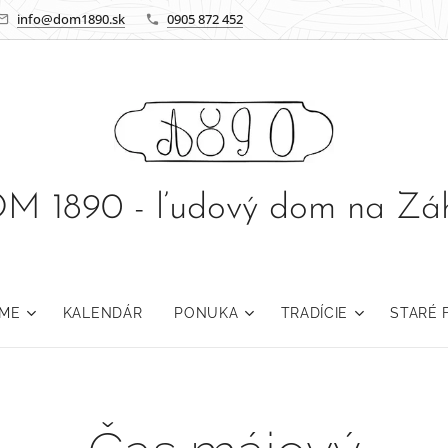
info@dom1890.sk
0905 872 452
M 1890 - ľudový dom na Záh
OME
KALENDÁR
PONUKA
TRADÍCIE
STARÉ 