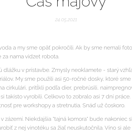
Čas májový
24.05.2021
 voda a my sme opäť pokročili. Ak by sme nemali fo
e za nama vidzet robota.
 dlážku v prístavbe. Zmysly neoklamete - starý vzhľa
iálov. My sme použili asi 50-ročné dosky, ktoré sme 
na cirkulári, pritĺkli podľa dier, prebrúsili, naimpregn
 si takisto vyrobili. Celkovo to zobralo asi 7 dní práce
nosť pre workshopy a stretnutia. Snáď už čoskoro.
v zázemí. Niekdajšia "tajná komora" bude nakoniec s
obiť z nej vinotéku sa žiaľ neuskutočnila. Víno si ale