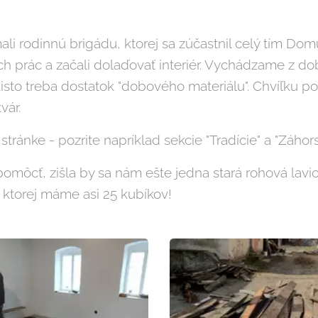
ali rodinnú brigádu, ktorej sa zúčastnil celý tím Do
h prác a začali dolaďovať interiér. Vychádzame z dob
kisto treba dostatok "dobového materiálu". Chvíľku pot
vár.
stránke - pozrite napríklad sekcie "Tradície" a "Záho
omôcť, zišla by sa nám ešte jedna stará rohová lavica
 ktorej máme asi 25 kubíkov!