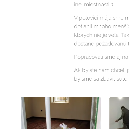
inej miestnosti :)
V polovici mája sme m
dotiahli mnoho menšíc
ktorých nie je veľa. Ta
dostane požadovanú t
Popracovali sme aj na 
Ak by ste nám chceli p
by sme sa zbaviť sute,