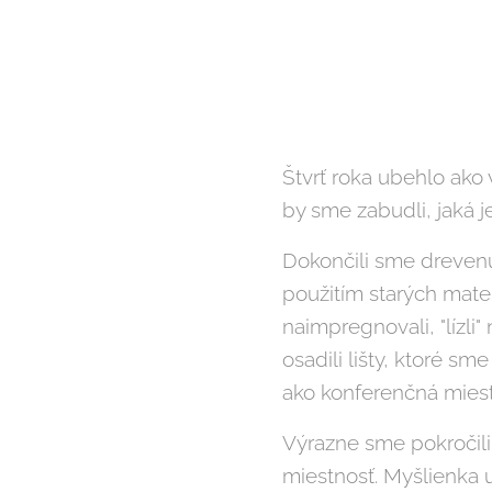
Štvrť roka ubehlo ako
by sme zabudli, jaká j
Dokončili sme drevenú
použitím starých mater
naimpregnovali, "lízli" 
osadili lišty, ktoré sme
ako konferenčná miest
Výrazne sme pokročili 
miestnosť. Myšlienka ur