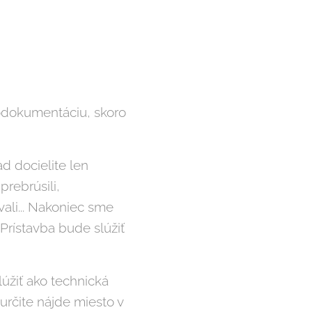
todokumentáciu, skoro
d docielite len
prebrúsili,
ovali... Nakoniec sme
. Prístavba bude slúžiť
lúžiť ako technická
 určite nájde miesto v