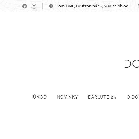
Dom 1890, Družstevná 58, 908 72 Závod
DO
ÚVOD
NOVINKY
DARUJTE 2%
O D