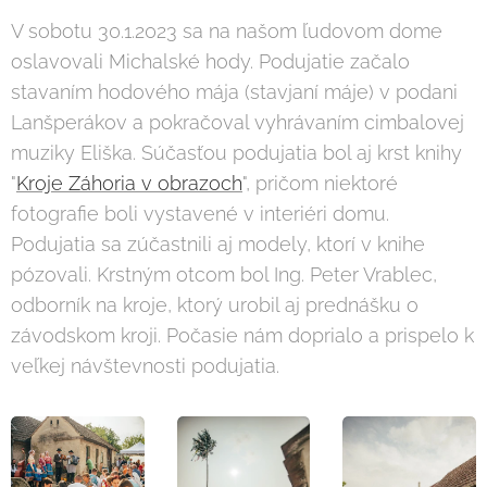
V sobotu 30.1.2023 sa na našom ľudovom dome
oslavovali Michalské hody. Podujatie začalo
stavaním hodového mája (stavjaní máje) v podani
Lanšperákov a pokračoval vyhrávaním cimbalovej
muziky Eliška. Súčasťou podujatia bol aj krst knihy
"
Kroje Záhoria v obrazoch
", pričom niektoré
fotografie boli vystavené v interiéri domu.
Podujatia sa zúčastnili aj modely, ktorí v knihe
pózovali. Krstným otcom bol Ing. Peter Vrablec,
odborník na kroje, ktorý urobil aj prednášku o
závodskom kroji. Počasie nám doprialo a prispelo k
veľkej návštevnosti podujatia.