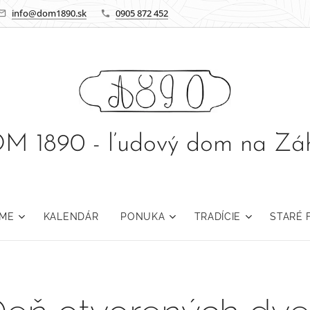
info@dom1890.sk
0905 872 452
M 1890 - ľudový dom na Záh
OME
KALENDÁR
PONUKA
TRADÍCIE
STARÉ 