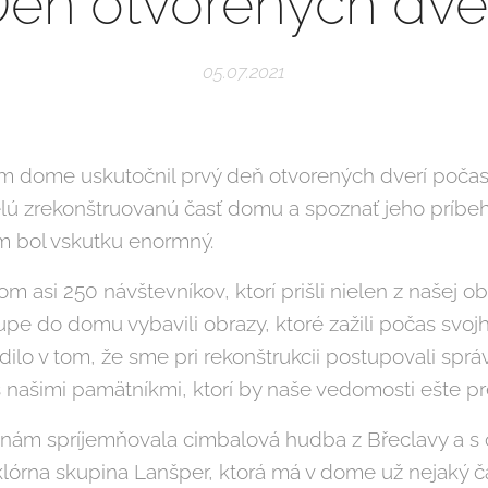
eň otvorených dve
05.07.2021
om dome uskutočnil prvý deň otvorených dverí počas
celú zrekonštruovanú časť domu a spoznať jeho príbeh
em bol vskutku enormný.
 asi 250 návštevníkov, ktorí prišli nielen z našej obc
stupe do domu vybavili obrazy, ktoré zažili počas svoj
vrdilo v tom, že sme pri rekonštrukcii postupovali spr
 našimi pamätníkmi, ktorí by naše vedomosti ešte pre
 nám spríjemňovala cimbalová hudba z Břeclavy a 
lórna skupina Lanšper, ktorá má v dome už nejaký ča