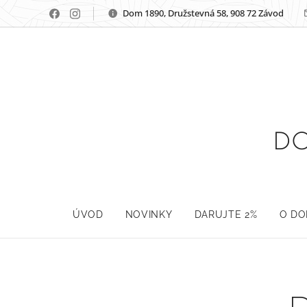
Dom 1890, Družstevná 58, 908 72 Závod
DO
ÚVOD
NOVINKY
DARUJTE 2%
O D