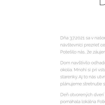
D
Dňa 3.7.2021 sa v naš
návštevníci prezrieť 
Potešilo nás, že záuj
Dom navštívilo odhadom
okolia. Mnohí si pri v
starenky. Aj to nás ut
plánujeme stretnutie s
Deň otvorených dverí
pomáhala lokálna Folk