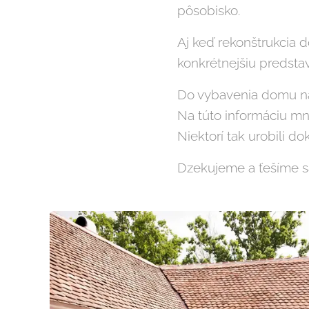
pôsobisko.
Aj keď rekonštrukcia 
konkrétnejšiu predsta
Do vybavenia domu nám
Na túto informáciu mn
Niektorí tak urobili do
Dzekujeme a ťešíme sa 