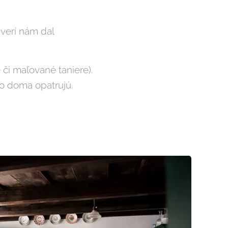
verí nám dal
či maľované taniere).
čo doma opatrujú.