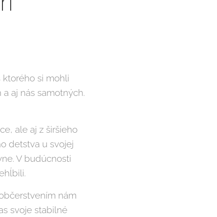
rí
 ktorého si mohli
 a aj nás samotných.
e, ale aj z širšieho
ho detstva u svojej
ávne. V budúcnosti
hĺbili.
s občerstvením nám
s svoje stabilné