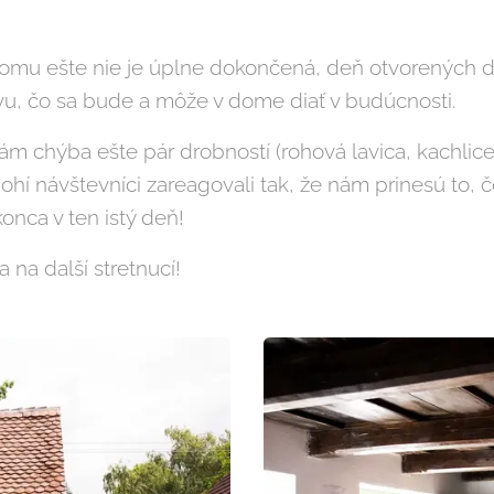
domu ešte nie je úplne dokončená, deň otvorených d
vu, čo sa bude a môže v dome diať v budúcnosti.
 chýba ešte pár drobností (rohová lavica, kachlice 
ohí návštevníci zareagovali tak, že nám prinesú to, 
konca v ten istý deň!
na další stretnucí!